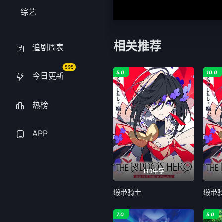
综艺
相关推荐
追剧周表
595
5.0
10.0
今日更新
热榜
APP
HD中字
缎带骑士
缎带
7.0
5.0