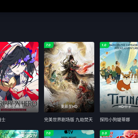
7.0
1.0
更新至高清
更新至HD
HD中字
骑士
完美世界剧场版 九劫焚天
探险小狗媞蒂娜
7.0
3.0