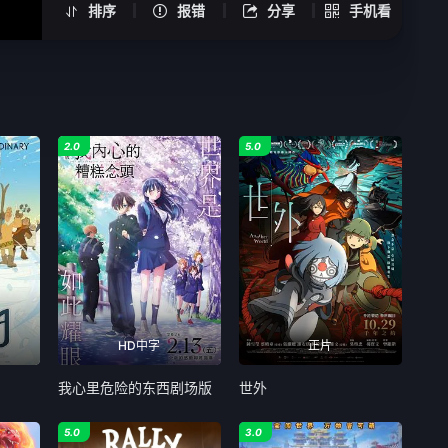
排序
报错
分享
手机看
2.0
5.0
HD中字
正片
我心里危险的东西剧场版
世外
5.0
3.0