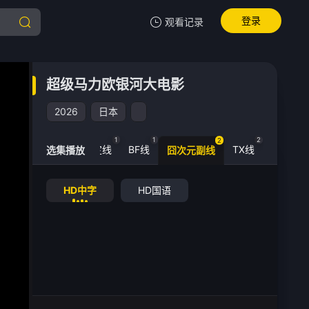
登录
观看记录
我的观影记录
超级马力欧银河大电影
超级马力欧银河大电影
HD中字
2026
日本
清空
1
1
2
2
囧次元稳定线
BF线
TX线
选集播放
囧次元副线
超级马力欧银河大电影 -HD中字
HD中字
HD国语
手机扫一扫继续看