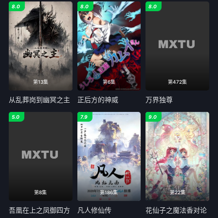
8.0
8.0
8.0
第13集
第6集
第472集
从乱葬岗到幽冥之主
正后方的神威
万界独尊
5.0
7.9
9.0
第8集
第186集
第22集
吾凰在上之凤御四方
凡人修仙传
花仙子之魔法香对论