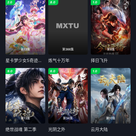
2.0
8.0
1.0
第13集
第366集
第6集
星卡梦少女5奇迹绽放
炼气十万年
择日飞升
9.0
6.0
1.0
第13集
第34集
第10集
绝世战魂 第二季
光阴之外
云月大陆