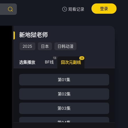
登录
观看记录
我的观影记录
新地狱老师
新地狱老师
第21集
2025
日本
日韩动漫
清空
13
26
BF线
选集播放
囧次元副线
新地狱老师 -第21集
第01集
手机扫一扫继续看
第02集
第03集
第04集