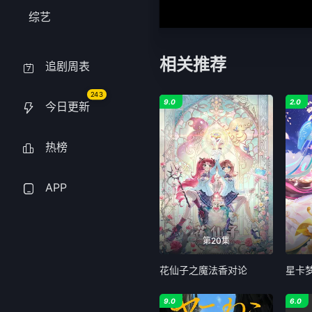
综艺
相关推荐
追剧周表
243
9.0
2.0
今日更新
热榜
APP
第20集
花仙子之魔法香对论
星卡
9.0
6.0