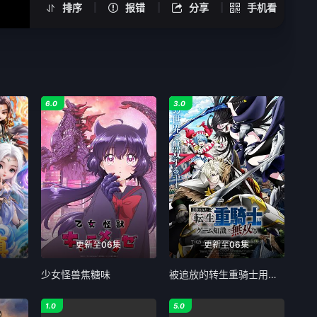
排序
报错
分享
手机看
第05集
第06集
第07集
6.0
3.0
第08集
第09集
第10集
第11集
更新至06集
更新至06集
第12集
少女怪兽焦糖味
被追放的转生重骑士用游戏知识开无双
第13集
1.0
5.0