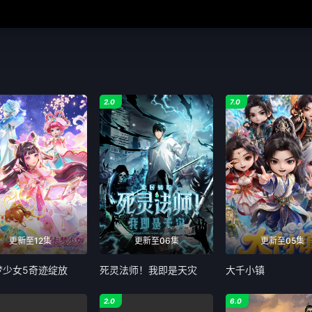
2.0
7.0
更新至12集
更新至06集
更新至05集
梦少女5奇迹绽放
死灵法师！我即是天灾
大千小镇
2.0
6.0